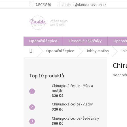
Přejít
739023966
obchod@daniela-fashion.cz
na
obsah
Operační čepice
Fleecové nákrčníky
Operačn
Domů
Operační čepice
Hobby motivy
Chi
P
Chir
o
s
Průměr
Top 10 produktů
Neohod
t
hodnoce
r
produkt
Chirurgická čepice - Můry a
a
motýli
je
320 Kč
n
0,0
z
n
Chirurgická čepice - Vláčky
5
í
320 Kč
hvězdič
p
Chirurgická čepice - Šedé žirafy
a
300 Kč