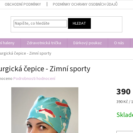
OBCHODNÍ PODMÍNKY
PODMÍNKY OCHRANY OSOBNÍCH ÚDAJŮ
HLEDAT
í haleny
Zdravotnická trička
Dárkový poukaz
O nás
rurgická čepice - Zimní sporty
urgická čepice - Zimní sporty
né
noceno
Podrobnosti hodnocení
ní
390
u
Měrná
390 Kč / 
cena:
Skla
ek.