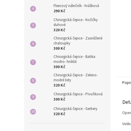
n
Fleecový nákrčník - hrášková
e
290 Kč
l
Chirurgická čepice - Kočičky
duhové
320 Kč
Chirurgická čepice - Zasněžené
chaloupky
300 Kč
Chirurgická čepice - Batika
modro- hnědá
300 Kč
Chirurgická čepice - Zeleno-
modré listy
Popi
320 Kč
Chirurgická čepice - Pivoňková
300 Kč
Det
Chirurgická čepice - Gerbery
Opera
320 Kč
Velik