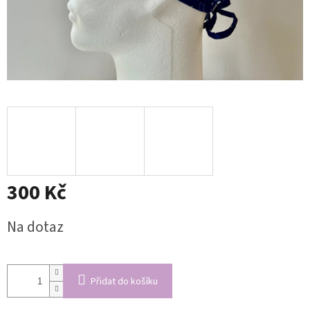
300 Kč
Měrná
Na dotaz
cena:
Přidat do košíku