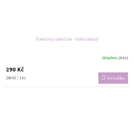
Fleecový nákrčník - čokoládový
Skladem
(4 ks)
290 Kč
Měrná
290 Kč / 1 ks
Do košíku
cena: