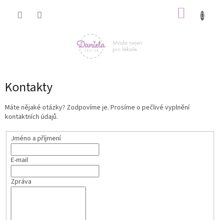
Přejít
NÁKUP
na
obsah
KOŠÍK
Kontakty
Máte nějaké otázky? Zodpovíme je. Prosíme o pečlivé vyplnění
kontaktních údajů.
Jméno a příjmení
E-mail
Zpráva