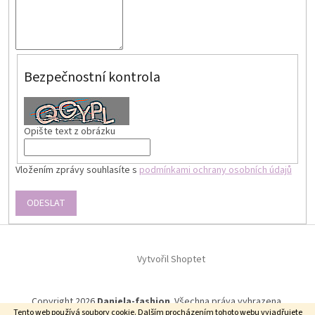
Bezpečnostní kontrola
Opište text z obrázku
Vložením zprávy souhlasíte s
podmínkami ochrany osobních údajů
ODESLAT
Z
á
p
Vytvořil Shoptet
a
t
Copyright 2026
Daniela-fashion
. Všechna práva vyhrazena.
í
Tento web používá soubory cookie. Dalším procházením tohoto webu vyjadřujete