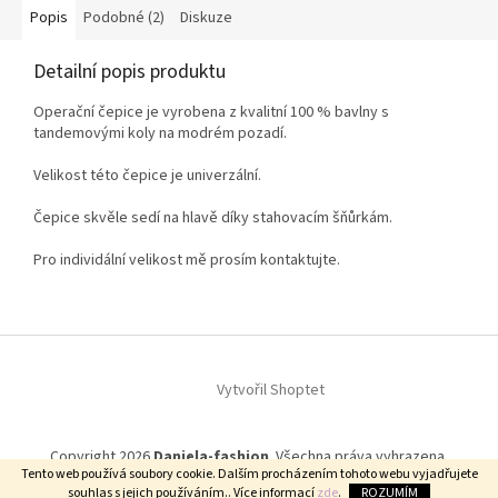
Popis
Podobné (2)
Diskuze
Detailní popis produktu
Operační čepice je vyrobena z kvalitní 100 % bavlny s
tandemovými koly na modrém pozadí.
Velikost této čepice je univerzální.
Čepice skvěle sedí na hlavě díky stahovacím šňůrkám.
Pro individální velikost mě prosím kontaktujte.
Z
á
p
Vytvořil Shoptet
a
t
Copyright 2026
Daniela-fashion
. Všechna práva vyhrazena.
í
Tento web používá soubory cookie. Dalším procházením tohoto webu vyjadřujete
souhlas s jejich používáním.. Více informací
zde
.
ROZUMÍM