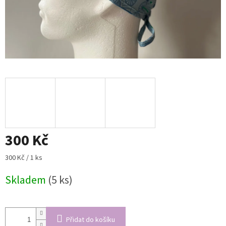
300 Kč
Měrná
300 Kč / 1 ks
cena:
Skladem
(5 ks)
Přidat do košíku