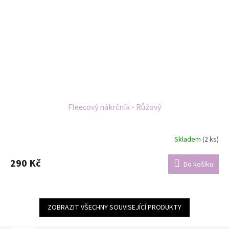
Fleecový nákrčník - Růžový
Skladem
(2 ks)
290 Kč
Do košíku
ZOBRAZIT VŠECHNY SOUVISEJÍCÍ PRODUKTY