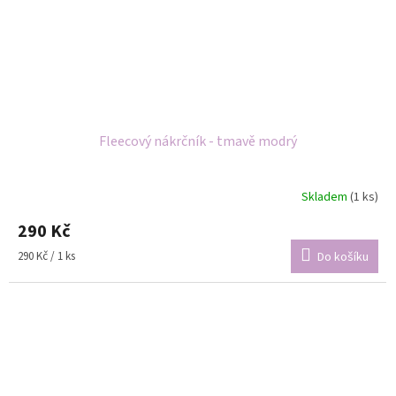
Fleecový nákrčník - tmavě modrý
Skladem
(1 ks)
290 Kč
Měrná
290 Kč / 1 ks
Do košíku
cena: