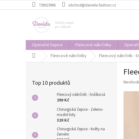
Přejít
739023966
obchod@daniela-fashion.cz
na
obsah
Operační čepice
Fleecové nákrčníky
Operačn
Domů
Fleecové nákrčníky
Fleecový nákrčník - 
P
Flee
o
s
Průměr
Top 10 produktů
Neohod
t
hodnoce
r
produkt
Fleecový nákrčník - hrášková
a
je
290 Kč
n
0,0
Chirurgická čepice - Zeleno-
z
n
modré listy
5
í
320 Kč
hvězdič
p
Chirurgická čepice - Květy na
a
černém