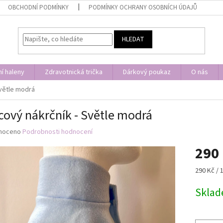
OBCHODNÍ PODMÍNKY
PODMÍNKY OCHRANY OSOBNÍCH ÚDAJŮ
HLEDAT
í haleny
Zdravotnická trička
Dárkový poukaz
O nás
Světle modrá
cový nákrčník - Světle modrá
né
noceno
Podrobnosti hodnocení
ní
290
u
Měrná
290 Kč / 
cena:
Skla
ek.