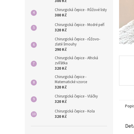
n
300 Kč
e
Chirurgická čepice - Růžové listy
l
300 Kč
Chirurgická čepice - Modré peří
320 Kč
Chirurgická čepice - růžovo-
zlaté šmouhy
290 Kč
Chirurgická čepice - Africká
zvířátka
320 Kč
Chirurgická čepice -
Matematické vzorce
320 Kč
Chirurgická čepice - Vláčky
320 Kč
Popi
Chirurgická čepice - Kola
320 Kč
Det