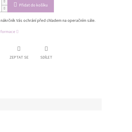
Přidat do košíku
nákrčník Vás ochrání před chladem na operačním sále.
informace
ZEPTAT SE
SDÍLET