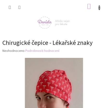
Přejít
NÁKUP
na
obsah
KOŠÍK
Chirugické čepice - Lékařské znaky
Průměrné
Neohodnoceno
Podrobnosti hodnocení
hodnocení
produktu
je
0,0
z
5
hvězdiček.