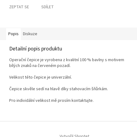
ZEPTAT SE
SDÍLET
Popis
Diskuze
Detailní popis produktu
Operační čepice je vyrobena z kvalitní 100 % bavlny s motivem
bílých znaků na červeném pozadí
.
Velikost této čepice je univerzální.
Čepice skvěle sedí na hlavě díky stahovacím šňůrkám.
Pro individální velikost mě prosím kontaktujte.
Z
á
Vytvořil Shoptet