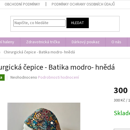
OBCHODNÍ PODMÍNKY
PODMÍNKY OCHRANY OSOBNÍCH ÚDAJŮ
HLEDAT
í haleny
Zdravotnická trička
Dárkový poukaz
O nás
Chirurgická čepice - Batika modro- hnědá
urgická čepice - Batika modro- hnědá
Průměrné
Neohodnoceno
Podrobnosti hodnocení
ka
hodnocení
300
produktu
je
0,0
Měrná
300 Kč / 
z
cena:
5
Skla
hvězdiček.