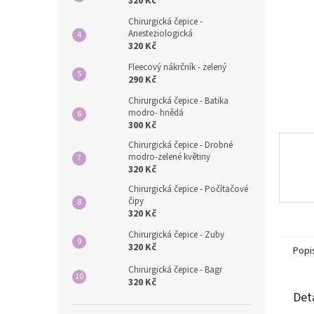
n
320 Kč
e
Chirurgická čepice -
l
Anesteziologická
320 Kč
Fleecový nákrčník - zelený
290 Kč
Chirurgická čepice - Batika
modro- hnědá
300 Kč
Chirurgická čepice - Drobné
modro-zelené květiny
320 Kč
Chirurgická čepice - Počítačové
čipy
320 Kč
Chirurgická čepice - Zuby
320 Kč
Popi
Chirurgická čepice - Bagr
320 Kč
Det