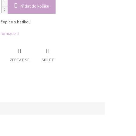
Přidat do košíku
čepice s batikou.
informace
ZEPTAT SE
SDÍLET