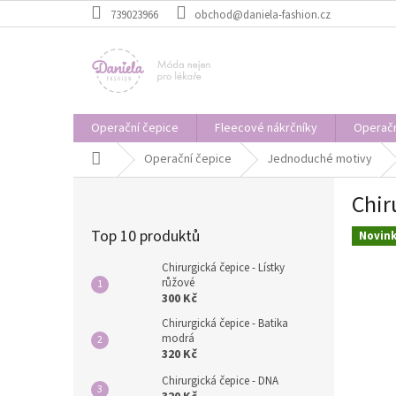
Přejít
739023966
obchod@daniela-fashion.cz
na
obsah
Operační čepice
Fleecové nákrčníky
Operačn
Domů
Operační čepice
Jednoduché motivy
P
Chir
o
s
Top 10 produktů
Novin
t
r
Chirurgická čepice - Lístky
a
růžové
300 Kč
n
n
Chirurgická čepice - Batika
í
modrá
320 Kč
p
a
Chirurgická čepice - DNA